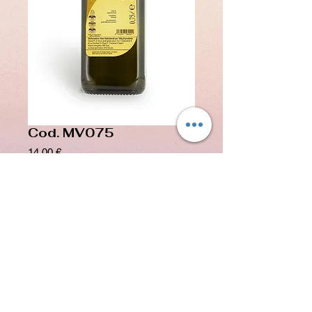
Cod. MV075
Precio
14,00 €
Impuesto incluido
Agregar al carrito
Aceite de oliva virgen extra en botella de 
0,750 litros
 0,750 litros de aceite virgen extra en botella 
"marasca"