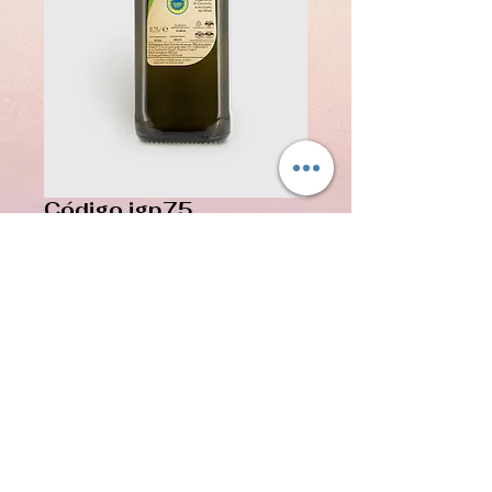
Código igp75
Precio
16,50 €
Impuesto incluido
Agregar al carrito
Botella de 0,75 litros
 Botella de 0,75 litros